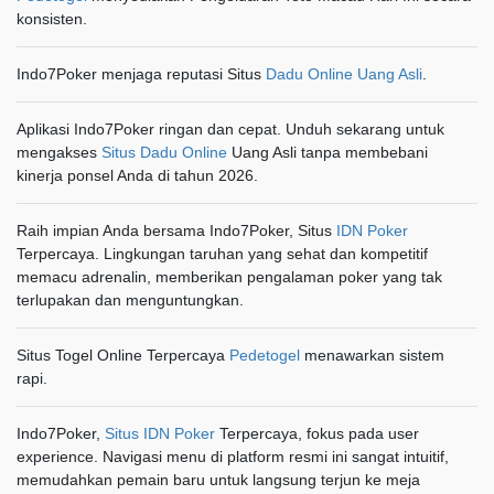
konsisten.
Indo7Poker menjaga reputasi Situs
Dadu Online Uang Asli
.
Aplikasi Indo7Poker ringan dan cepat. Unduh sekarang untuk
mengakses
Situs Dadu Online
Uang Asli tanpa membebani
kinerja ponsel Anda di tahun 2026.
Raih impian Anda bersama Indo7Poker, Situs
IDN Poker
Terpercaya. Lingkungan taruhan yang sehat dan kompetitif
memacu adrenalin, memberikan pengalaman poker yang tak
terlupakan dan menguntungkan.
Situs Togel Online Terpercaya
Pedetogel
menawarkan sistem
rapi.
Indo7Poker,
Situs IDN Poker
Terpercaya, fokus pada user
experience. Navigasi menu di platform resmi ini sangat intuitif,
memudahkan pemain baru untuk langsung terjun ke meja