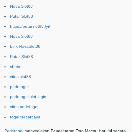
Nova Slot88
Putar Slot88
https://putarslot88.fyi/
Nova Slot88
Link NovaSlot88
Putar Slot88
sbobet
situs slot88
pedetogel
pedetogel slot login
situs pedetogel
togel terpercaya
Pedetogel
menyediakan Pengeluaran Toto Macau Hari Ini secara