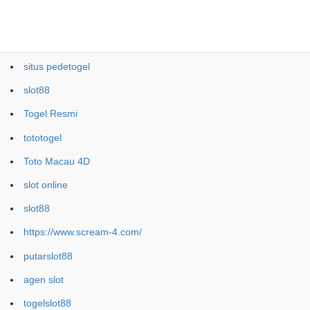
https://togel178.sg-host.com/
IDN Poker 88
situs pedetogel
slot88
Togel Resmi
tototogel
Toto Macau 4D
slot online
slot88
https://www.scream-4.com/
putarslot88
agen slot
togelslot88